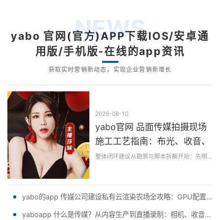
NEWS
yabo 官网(官方)APP下载IOS/安卓通
用版/手机版-在线的app资讯
获取实时营销新动态，实现企业营销新增长
2026-08-10
yabo官网 品面传媒拍摄现场
施工工艺指南：布光、收音、
机位与稳定器的落地流程与质
整体闭环建议从勘景与脚本拆解开始：先明确每场景需要的光位、收音方式、机位数量与运动方式，再反推设备清单与替代方案。到现场后按“搭建—联调—试拍—锁定参数...
检点 - 副本 - 副本 (2)
yabo的app 传媒公司建设私有云渲染农场全攻略：GPU配置建议、调度软件选型与电力散热预算
yaboapp 什么是传媒？从内容生产到直播录制：相机、收音、灯光、提词器设备选型对比与清单 - 副本 - 副本 (2)