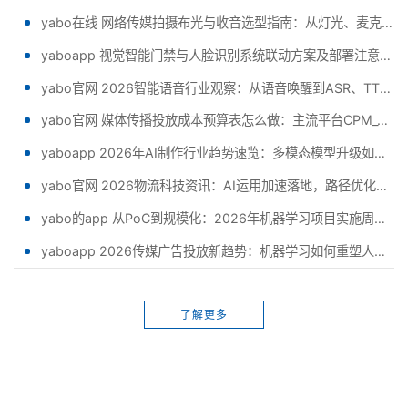
yabo在线 网络传媒拍摄布光与收音选型指南：从灯光、麦克风到相机组合的实用搭配
yaboapp 视觉智能门禁与人脸识别系统联动方案及部署注意事项：园区与写字楼落地实操清单 - 副本 - 副本
yabo官网 2026智能语音行业观察：从语音唤醒到ASR、TTS，产品开发入门教程正在如何重 - 副本 (2)
yabo官网 媒体传播投放成本预算表怎么做：主流平台CPM_CPA参考区间与预算分配步骤 - 副本 (2)
yaboapp 2026年AI制作行业趋势速览：多模态模型升级如何重塑内容生产流程与传媒分发效率
yabo官网 2026物流科技资讯：AI运用加速落地，路径优化、仓储分拣与车队调度平台进入选型
yabo的app 从PoC到规模化：2026年机器学习项目实施周期与团队配置最新趋势观察
yaboapp 2026传媒广告投放新趋势：机器学习如何重塑人群建模、出价控制与效果归因
了解更多