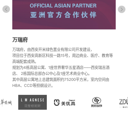
乳
澳
品
产
经
万瑞府
业
的
公
万瑞府，由西安开米绿色置业有限公司开发建设，
婴
项目位于西安高新区科技一路15号，周边商业、医疗、教育等
高端配套成熟。
规划为4栋高层公寓、1座世界奢华五星酒店——西安瑞吉酒
店、 2栋国际总部办公中心及1座艺术商业中心。
其中高层公寓地上总建筑面积约75200平方米，室内空间由
HBA、CCD等担纲设计。