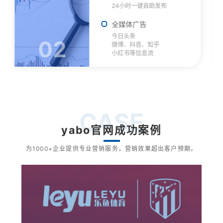
全
时一键自助发布
方位网络营销推
广告
全网舆情监测
条
03
提供24小时智
抖音、知乎
可视化数据分析
等信息流
CASE
yabo官网成功案例
为1000+企业提供专业营销服务，营销效果超出客户预期。