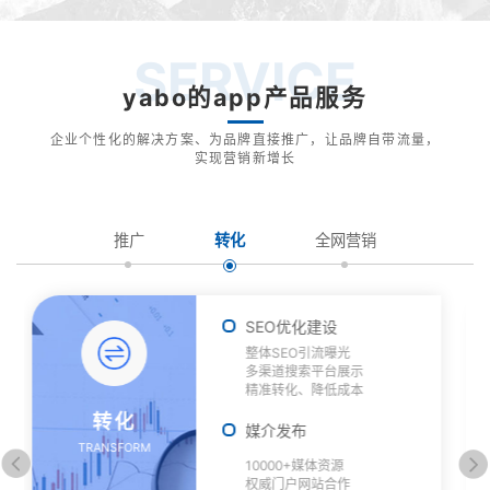
SERVICE
yabo的app产品服务
企业个性化的解决方案、为品牌直接推广，让品牌自带流量，
实现营销新增长
推广
转化
全网营销
优化建设
平台技术开发
O引流曝光
官网技术开发、
搜索平台展示
新媒体商城入驻
化、降低成本
全网营销策略
全网营销
布
从品牌基础建设
ESCORT
媒
0+媒体资源
体策略、内容输
户网站合作